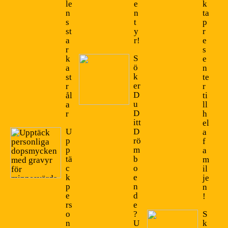
le
e
k
n
n
ta
s
t
p
st
y
r
a
r!
e
r
s
S
k
e
ö
a
n
k
st
te
er
r
r
D
ål
ti
u
a
ll
D
r
h
itt
el
U
D
a
p
rö
f
p
m
a
tä
b
m
c
o
il
k
e
je
p
n
n
e
d
!
rs
e
o
?
S
n
U
k