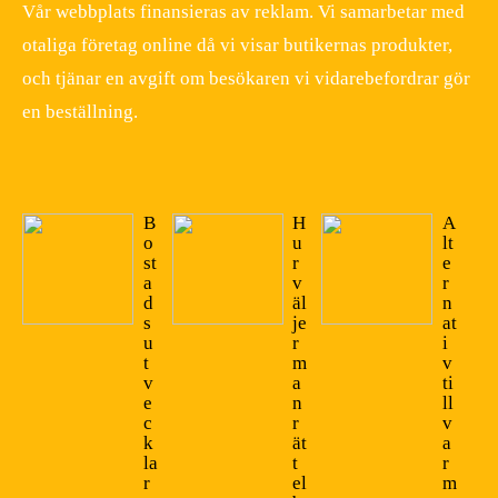
Vår webbplats finansieras av reklam. Vi samarbetar med
otaliga företag online då vi visar butikernas produkter,
och tjänar en avgift om besökaren vi vidarebefordrar gör
en beställning.
B
H
A
o
u
lt
st
r
e
a
v
r
d
äl
n
s
je
at
u
r
i
t
m
v
v
a
ti
e
n
ll
c
r
v
k
ät
a
la
t
r
r
el
m