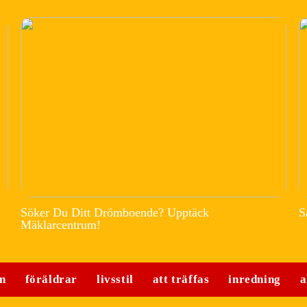
Söker Du Ditt Drömboende? Upptäck
S
Mäklarcentrum!
n
föräldrar
livsstil
att träffas
inredning
a