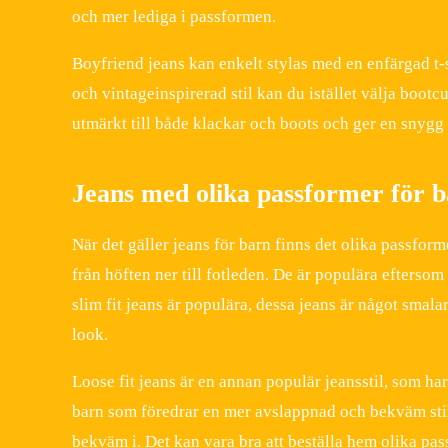
och mer lediga i passformen.
Boyfriend jeans kan enkelt stylas med en enfärgad t-
och vintageinspirerad stil kan du istället välja bootc
utmärkt till både klackar och boots och ger en snygg s
Jeans med olika passformer för 
När det gäller jeans för barn finns det olika passform
från höften ner till fotleden. De är populära efterso
slim fit jeans är populära, dessa jeans är något smala
look.
Loose fit jeans är en annan populär jeansstil, som h
barn som föredrar en mer avslappnad och bekväm stil. 
bekväm i. Det kan vara bra att beställa hem olika pass