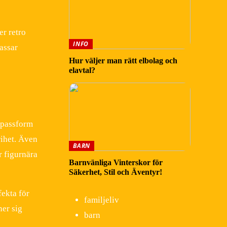
er retro
INFO
passar
Hur väljer man rätt elbolag och
elavtal?
k passform
rihet. Även
BARN
r figurnära
Barnvänliga Vinterskor för
Säkerhet, Stil och Äventyr!
fekta för
familjeliv
ner sig
barn