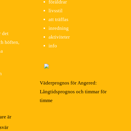
föräldrar
livsstil
att träffas
inredning
r det
aktiviteter
ch höften,
info
na
h
Väderprognos för Angered:
Långtidsprognos och timmar för
timme
are är
svär