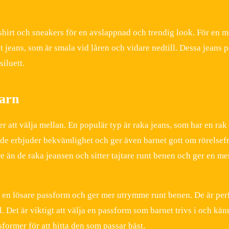
shirt och sneakers för en avslappnad och trendig look. För en m
ut jeans, som är smala vid låren och vidare nedtill. Dessa jeans 
iluett.
barn
er att välja mellan. En populär typ är raka jeans, som har en ra
m de erbjuder bekvämlighet och ger även barnet gott om rörelsef
re än de raka jeansen och sitter tajtare runt benen och ger en me
ar en lösare passform och ger mer utrymme runt benen. De är per
Det är viktigt att välja en passform som barnet trivs i och kän
former för att hitta den som passar bäst.