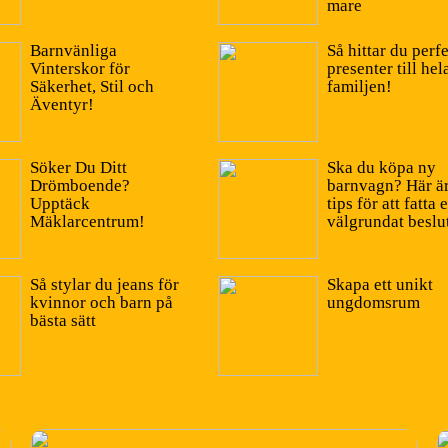
mare
Barnvänliga
Så hittar du perf
Vinterskor för
presenter till hel
Säkerhet, Stil och
familjen!
Äventyr!
Söker Du Ditt
Ska du köpa ny
Drömboende?
barnvagn? Här är
Upptäck
tips för att fatta e
Mäklarcentrum!
välgrundat beslu
Så stylar du jeans för
Skapa ett unikt
kvinnor och barn på
ungdomsrum
bästa sätt