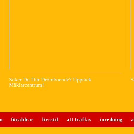
Söker Du Ditt Drömboende? Upptäck
S
Mäklarcentrum!
n
föräldrar
livsstil
att träffas
inredning
a