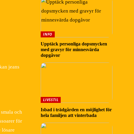
INFO
Upptäck personliga dopsmycken
med gravyr för minnesvärda
dopgåvor
 kan jeans
LIVSSTIL
Isbad i trädgården en möjlighet för
r smala och
hela familjen att vinterbada
ssoarer för
e lösare