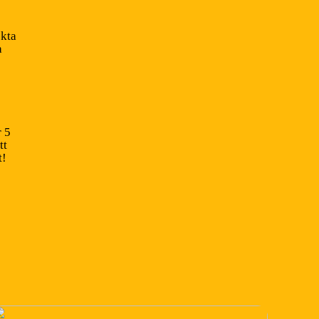
ekta
a
 5
tt
t!