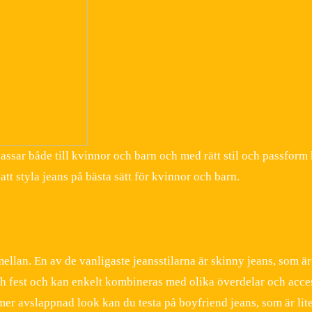
assar både till kvinnor och barn och med rätt stil och passform
tt styla jeans på bästa sätt för kvinnor och barn.
mellan. En av de vanligaste jeansstilarna är skinny jeans, som ä
och fest och kan enkelt kombineras med olika överdelar och acce
n mer avslappnad look kan du testa på boyfriend jeans, som är lit