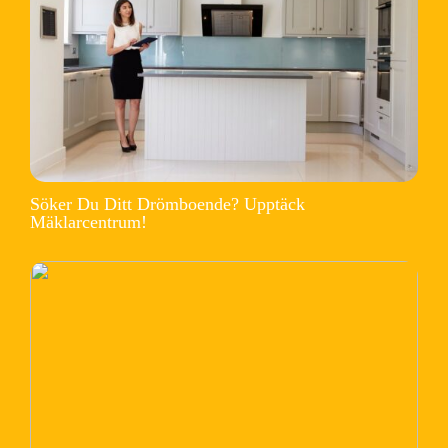
Söker Du Ditt Drömboende? Upptäck
Mäklarcentrum!