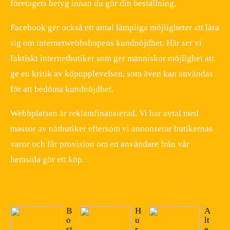
företagets betyg innan du gör din beställning.
Facebook ger också ett antal lämpliga möjligheter att lära
sig om internetwebbshopens kundnöjdhet. Här ser vi
faktiskt internetbutiker som ger människor möjlighet att
ge en kritik av köpupplevelsen, som även kan användas
för att bedöma kundnöjdhet.
Webbplatsen är reklamfinansierad. Vi har avtal med
massor av nätbutiker eftersom vi annonserar butikernas
varor och får provision om en användare från vår
hemsida gör ett köp.
B
H
A
o
u
lt
st
r
e