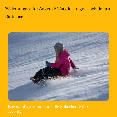
Väderprognos för Angered: Långtidsprognos och timmar
för timme
Barnvänliga Vinterskor för Säkerhet, Stil och
Äventyr!