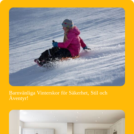
Barnvänliga Vinterskor för Säkerhet, Stil och
Äventyr!