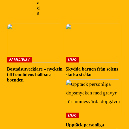
a
d
a
FAMILJELIV
INFO
Bostadsutvecklare – nyckeln
Skydda barnen från solens
till framtidens hållbara
starka strålar
boenden
INFO
Upptäck personliga