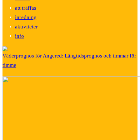
att träffas
inredning
aktiviteter
info
Väderprognos för Angered: Långtidsprognos och timmar för
timme