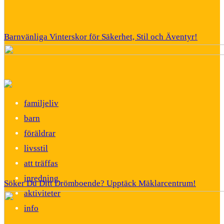
Barnvänliga Vinterskor för Säkerhet, Stil och Äventyr!
familjeliv
barn
föräldrar
livsstil
att träffas
inredning
Söker Du Ditt Drömboende? Upptäck Mäklarcentrum!
aktiviteter
info