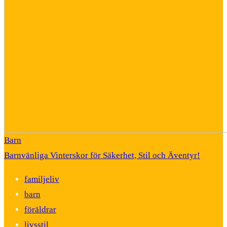
Barn
Barnvänliga Vinterskor för Säkerhet, Stil och Äventyr!
familjeliv
barn
föräldrar
livsstil