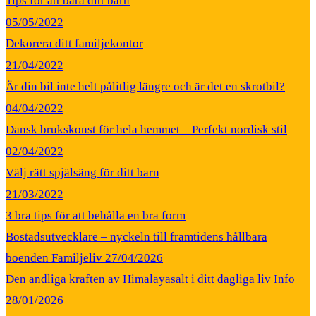
Tips för att bära ditt barn
05/05/2022
Dekorera ditt familjekontor
21/04/2022
Är din bil inte helt pålitlig längre och är det en skrotbil?
04/04/2022
Dansk brukskonst för hela hemmet – Perfekt nordisk stil
02/04/2022
Välj rätt spjälsäng för ditt barn
21/03/2022
3 bra tips för att behålla en bra form
Bostadsutvecklare – nyckeln till framtidens hållbara
boenden
Familjeliv
27/04/2026
Den andliga kraften av Himalayasalt i ditt dagliga liv
Info
28/01/2026