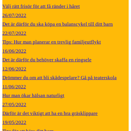
Välj rätt frisör för att få ränder i håret
26/07/2022
Det är därför du ska köpa en balanscykel till ditt barn
22/07/2022
Tips: Hur man planerar en trevlig familjeutflykt
16/06/2022
Det är därför du behöver skaffa en ringsele
12/06/2022
Drömmer du om att bli skådespelare? Gå på teaterskola
11/06/2022
Hur man ökar hälsan naturligt
27/05/2022
Därför är det viktigt att ha en bra gräsklippare
19/05/2022