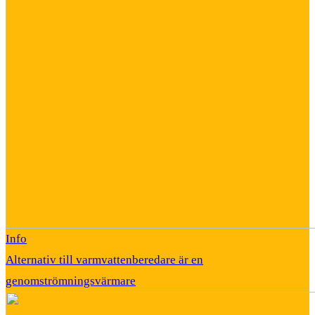
Info
Alternativ till varmvattenberedare är en
genomströmningsvärmare