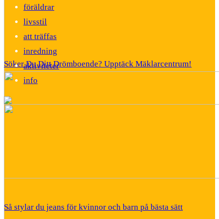
föräldrar
livsstil
att träffas
inredning
Söker Du Ditt Drömboende? Upptäck Mäklarcentrum!
aktiviteter
info
Så stylar du jeans för kvinnor och barn på bästa sätt