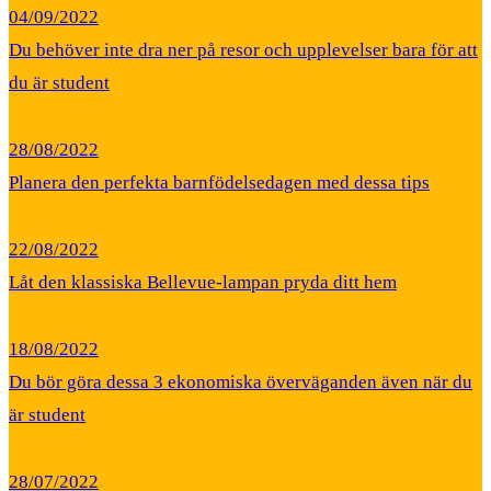
04/09/2022
Du behöver inte dra ner på resor och upplevelser bara för att
du är student
28/08/2022
Planera den perfekta barnfödelsedagen med dessa tips
22/08/2022
Låt den klassiska Bellevue-lampan pryda ditt hem
18/08/2022
Du bör göra dessa 3 ekonomiska överväganden även när du
är student
28/07/2022