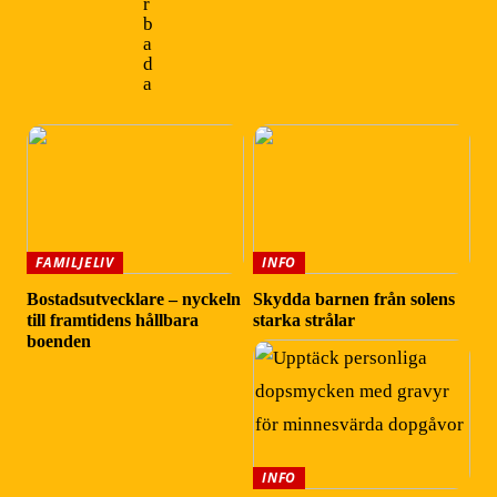
r
b
a
d
a
FAMILJELIV
INFO
Bostadsutvecklare – nyckeln
Skydda barnen från solens
till framtidens hållbara
starka strålar
boenden
INFO