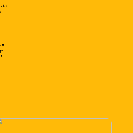
ekta
a
 5
tt
t!