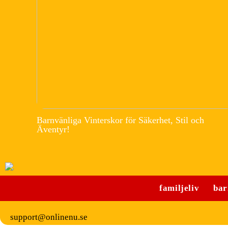
Barnvänliga Vinterskor för Säkerhet, Stil och
Äventyr!
familjeliv
bar
support@onlinenu.se