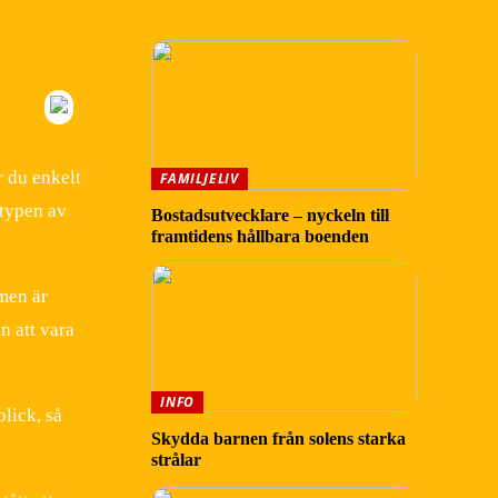
r du enkelt
FAMILJELIV
 typen av
Bostadsutvecklare – nyckeln till
framtidens hållbara boenden
rmen är
n att vara
INFO
lick, så
Skydda barnen från solens starka
strålar