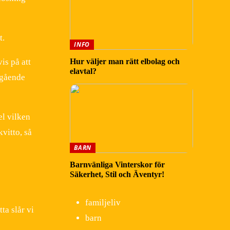
t.
INFO
is på att
Hur väljer man rätt elbolag och
elavtal?
ngående
el vilken
kvitto, så
BARN
Barnvänliga Vinterskor för
Säkerhet, Stil och Äventyr!
familjeliv
ta slår vi
barn