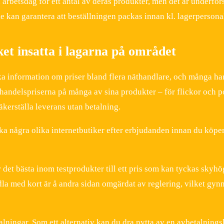
arbetsdag för ett antal av deras produkter, men det är underförst
e kan garantera att beställningen packas innan kl. lagerpersonal
t insatta i lagarna på området
öka information om priser bland flera näthandlare, och många ha
ljhandelspriserna på många av sina produkter – för flickor och 
kerställa leverans utan betalning.
nska några olika internetbutiker efter erbjudanden innan du köper,
 det bästa inom testprodukter till ett pris som kan tyckas skyhö
dla med kort är å andra sidan omgärdat av reglering, vilket gyn
talningar. Som ett alternativ kan du dra nytta av en avbetalning