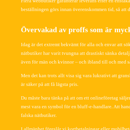
Flera webbutiker garanterar leverans efter en enstaka 
beställningen görs innan överenskommen tid, så att d
Övervakad av proffs som är mycke
Idag är det extremt bekvämt för alla och envar att s
nätbutiker har varit tvungna att drastiskt sänka deta
även för män och kvinnor – och ibland till och med sä
Men det kan trots allt visa sig vara lukrativt att gra
är säker på att få lägsta pris.
Du måste bara tänka på att om ett onlineföretag säljer
mest vara en symbol för en bluff-e-handlare. Att han
falska nätbutiker.
I allmänhet föreslår vi kortbetalningar eller mobilbe