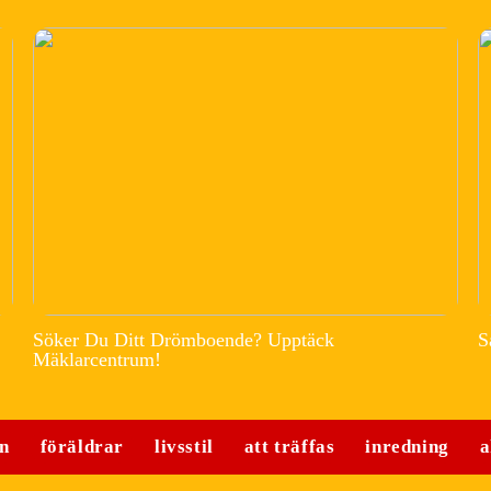
Söker Du Ditt Drömboende? Upptäck
S
Mäklarcentrum!
n
föräldrar
livsstil
att träffas
inredning
a