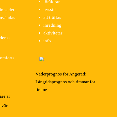
föräldrar
livsstil
inns det
att träffas
användas
inredning
aktiviteter
 deras
info
nomförts
Väderprognos för Angered:
Långtidsprognos och timmar för
timme
are är
svär