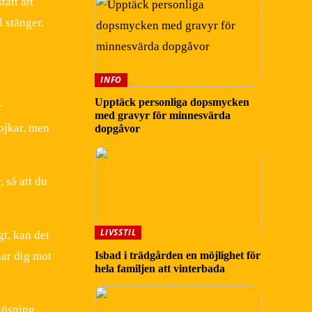
ått att
 stänger.
INFO
Upptäck personliga dopsmycken
r
med gravyr för minnesvärda
pojkar, men
dopgåvor
 så att du
LIVSSTIL
gt, kan det
nar dig mot
Isbad i trädgården en möjlighet för
hela familjen att vinterbada
slösning