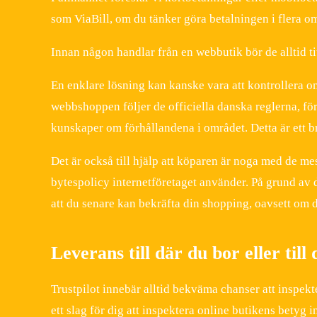
som ViaBill, om du tänker göra betalningen i flera o
Innan någon handlar från en webbutik bör de alltid titt
En enklare lösning kan kanske vara att kontrollera om 
webbshoppen följer de officiella danska reglerna, fö
kunskaper om förhållandena i området. Detta är ett bra 
Det är också till hjälp att köparen är noga med de me
bytespolicy internetföretaget använder. På grund av de
att du senare kan bekräfta din shopping, oavsett om d
Leverans till där du bor eller till
Trustpilot innebär alltid bekväma chanser att inspekt
ett slag för dig att inspektera online butikens betyg 