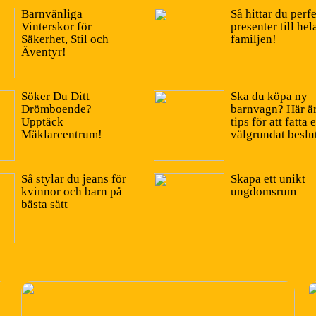
Barnvänliga
Så hittar du perf
Vinterskor för
presenter till hel
Säkerhet, Stil och
familjen!
Äventyr!
Söker Du Ditt
Ska du köpa ny
Drömboende?
barnvagn? Här är
Upptäck
tips för att fatta e
Mäklarcentrum!
välgrundat beslu
Så stylar du jeans för
Skapa ett unikt
kvinnor och barn på
ungdomsrum
bästa sätt