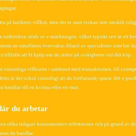
mgångar.
a på butikens villkor, men det är utan tvekan inte särskilt rolig
nätbutiken stöds av e-märkningen, vilket typiskt sett är ett bev
rutom att nätaffären övervakas ibland av specialister som har i
tillfälle att få hjälp när du stöter på svårigheter vid ditt köp.
st väsentliga villkoren i samband med transaktionen, till exemp
tta är det också väsentligt att du fortfarande sparar ditt e-post
u handlar till en kvinna eller en man.
 där du arbetar
era olika tidigare konsumenters reflektioner och på grund av det
innan du handlar.