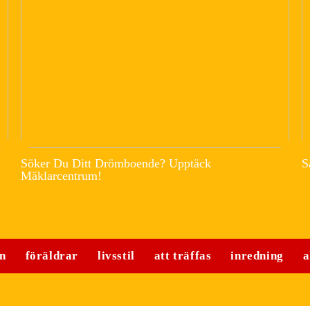
Söker Du Ditt Drömboende? Upptäck
S
Mäklarcentrum!
n
föräldrar
livsstil
att träffas
inredning
a