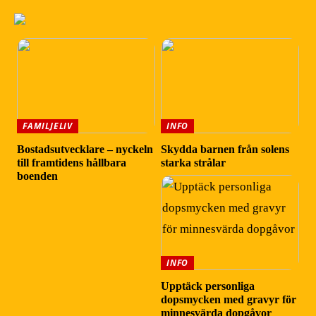
FAMILJELIV
INFO
Bostadsutvecklare – nyckeln
Skydda barnen från solens
till framtidens hållbara
starka strålar
boenden
INFO
Upptäck personliga
dopsmycken med gravyr för
minnesvärda dopgåvor