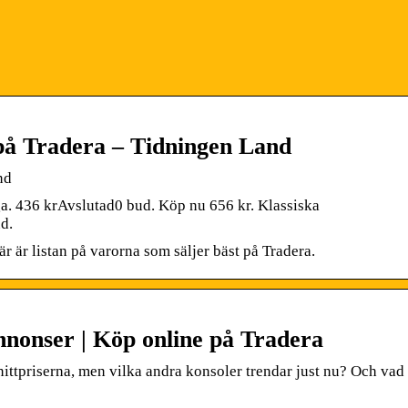
på Tradera – Tidningen Land
nd
nga. 436 krAvslutad0 bud. Köp nu 656 kr. Klassiska
d.
är är listan på varorna som säljer bäst på Tradera.
nnonser | Köp online på Tradera
snittpriserna, men vilka andra konsoler trendar just nu? Och vad 