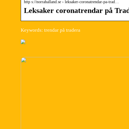
http s://norrahalland.se › leksaker-coronatrendar-pa-trad…
Leksaker coronatrendar på Tra
Keywords: trendar på tradera