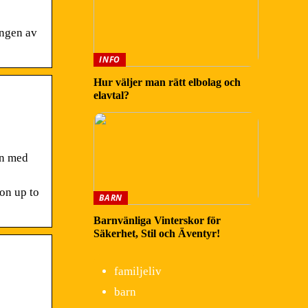
ingen av
INFO
Hur väljer man rätt elbolag och
elavtal?
en med
on up to
BARN
Barnvänliga Vinterskor för
Säkerhet, Stil och Äventyr!
familjeliv
barn