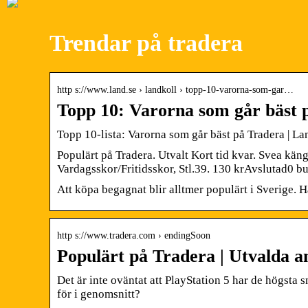
Trendar på tradera
http s://www.land.se › landkoll › topp-10-varorna-som-gar…
Topp 10: Varorna som går bäst 
Topp 10-lista: Varorna som går bäst på Tradera | La
Populärt på Tradera. Utvalt Kort tid kvar. Svea kä
Vardagsskor/Fritidsskor, Stl.39. 130 krAvslutad0 bu
Att köpa begagnat blir alltmer populärt i Sverige. H
http s://www.tradera.com › endingSoon
Populärt på Tradera | Utvalda a
Det är inte oväntat att PlayStation 5 har de högsta 
för i genomsnitt?