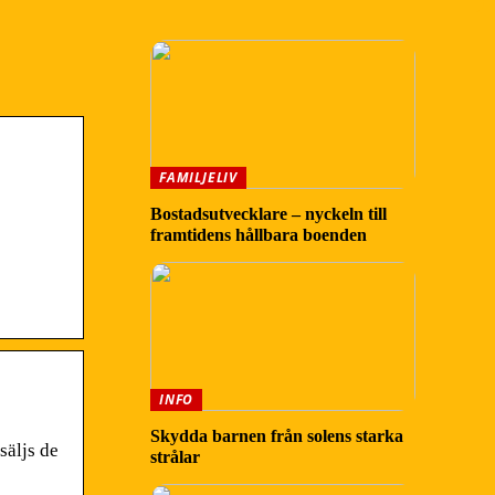
FAMILJELIV
Bostadsutvecklare – nyckeln till
framtidens hållbara boenden
INFO
Skydda barnen från solens starka
säljs de
strålar