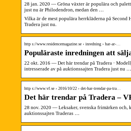
28 jan. 2020 — Gröna växter är populära och palett
just nu är Philodendron, medan den …
Vilka är de mest populära herrkläderna på Second H
Tradera just nu.
http s://www.residencemagazine.se › inredning › har-ar-…
Populäraste inredningen att säl
22 okt. 2016 — Det här trendar på Tradera · Modell
intresserade av på auktionssajten Tradera just nu 
http s://www.vf.se › 2016/10/22 › det-har-trendar-pa-tra…
Det här trendar på Tradera – V
28 nov. 2020 — Leksaker, svenska frimärken och, kan
auktionssajten Traderas …