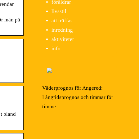
föräldrar
trendar
livsstil
för män på
att träffas
inredning
aktiviteter
info
Väderprognos för Angered:
Långtidsprognos och timmar för
timme
st bland