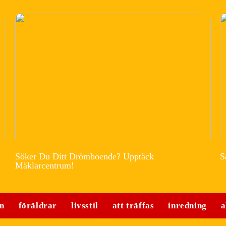
Söker Du Ditt Drömboende? Upptäck
S
Mäklarcentrum!
n
föräldrar
livsstil
att träffas
inredning
a