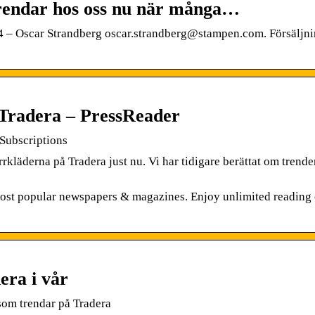
trendar hos oss nu när många…
24 – Oscar Strandberg oscar.strandberg@stampen.com. Försäljn
 Tradera – PressReader
Subscriptions
rkläderna på Tradera just nu. Vi har tidigare berättat om trend
most popular newspapers & magazines. Enjoy unlimited reading 
ra i vår
som trendar på Tradera