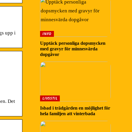
gs upp i
INFO
Upptäck personliga dopsmycken
med gravyr för minnesvärda
dopgåvor
LIVSSTIL
en. Det
Isbad i trädgården en möjlighet för
hela familjen att vinterbada