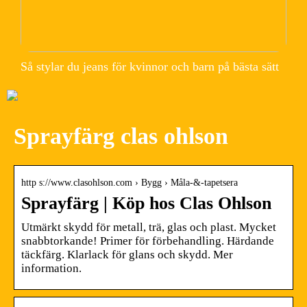
Så stylar du jeans för kvinnor och barn på bästa sätt
Sprayfärg clas ohlson
http s://www.clasohlson.com › Bygg › Måla-&-tapetsera
Sprayfärg | Köp hos Clas Ohlson
Utmärkt skydd för metall, trä, glas och plast. Mycket
snabbtorkande! Primer för förbehandling. Härdande
täckfärg. Klarlack för glans och skydd. Mer
information.