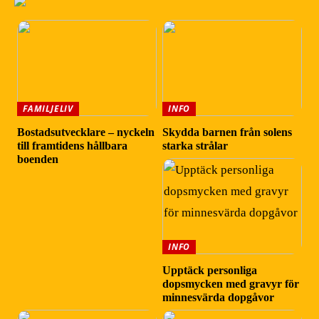
FAMILJELIV
INFO
Bostadsutvecklare – nyckeln
Skydda barnen från solens
till framtidens hållbara
starka strålar
boenden
INFO
Upptäck personliga
dopsmycken med gravyr för
minnesvärda dopgåvor