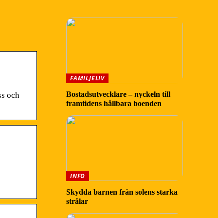
FAMILJELIV
Bostadsutvecklare – nyckeln till
ss och
framtidens hållbara boenden
INFO
Skydda barnen från solens starka
strålar