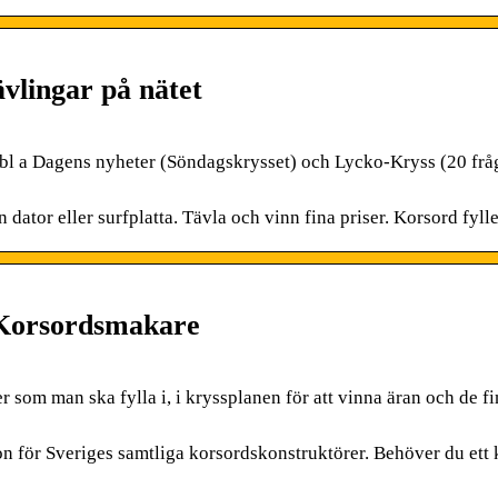
vlingar på nätet
l a Dagens nyheter (Söndagskrysset) och Lycko-Kryss (20 frå
 dator eller surfplatta. Tävla och vinn fina priser. Korsord fylle
 Korsordsmakare
er som man ska fylla i, i kryssplanen för att vinna äran och de f
 för Sveriges samtliga korsordskonstruktörer. Behöver du ett 