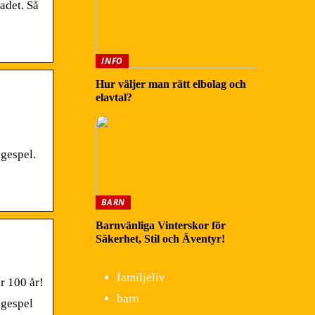
adet. Så
INFO
Hur väljer man rätt elbolag och
elavtal?
gespel.
BARN
Barnvänliga Vinterskor för
Säkerhet, Stil och Äventyr!
familjeliv
r 100 år!
barn
ågespel