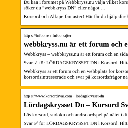
Du kan i forumet på Webbkryss.nu välja vilket kors
söker du ”webbkryss DN” eller något …
Korsord och Alfapetfantaster! Här får du hjälp dire
http s://infoo.se › Infoo-sajter
webbkryss.nu är ett forum och e
Webbkryss – webbkryss.nu är ett forum och en sida
Svar ✓ för LÖRDAGSKRYSSET DN i Korsord. Hitta de 
Webbkryss är ett forum och en webbplats för korso
korsordsintresserade och svar på korsordsfrågor när
http s://www.korsordsvar.com › lordagskrysset-dn
Lördagskrysset Dn – Korsord S
Lös korsord, sudoku och andra ordspel på nätet i din
Svar ✅ för LÖRDAGSKRYSSET DN i Korsord. Hitta de