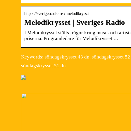
http s://sverigesradio.se › melodikrysset
Melodikrysset | Sveriges Radio
I Melodikrysset ställs frågor kring musik och artist
priserna. Programledare för Melodikrysset …
Keywords: söndagskrysset 43 dn, söndagskrysset 52 d
söndagskrysset 51 dn