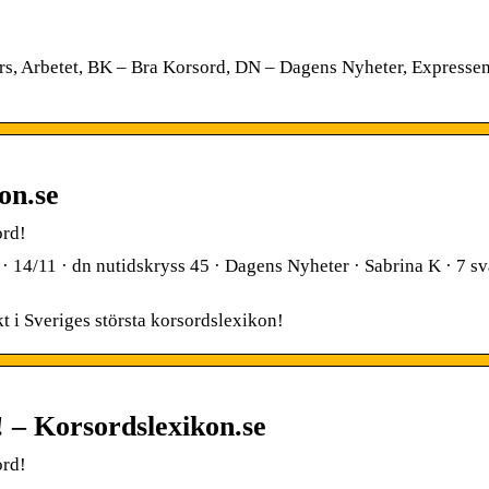
llers, Arbetet, BK – Bra Korsord, DN – Dagens Nyheter, Expresse
on.se
ord!
 14/11 · dn nutidskryss 45 · Dagens Nyheter · Sabrina K · 7 sv
kt i Sveriges största korsordslexikon!
d! – Korsordslexikon.se
ord!