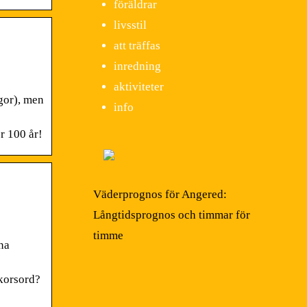
föräldrar
livsstil
att träffas
inredning
aktiviteter
gor), men
info
r 100 år!
Väderprognos för Angered:
Långtidsprognos och timmar för
timme
ina
korsord?