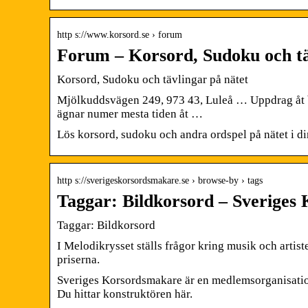
http s://www.korsord.se › forum
Forum – Korsord, Sudoku och tä
Korsord, Sudoku och tävlingar på nätet
Mjölkuddsvägen 249, 973 43, Luleå … Uppdrag åt b
ägnar numer mesta tiden åt …
Lös korsord, sudoku och andra ordspel på nätet i din
http s://sverigeskorsordsmakare.se › browse-by › tags
Taggar: Bildkorsord – Sveriges
Taggar: Bildkorsord
I Melodikrysset ställs frågor kring musik och artist
priserna.
Sveriges Korsordsmakare är en medlemsorganisation
Du hittar konstruktören här.