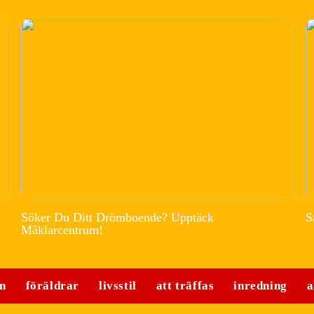
Söker Du Ditt Drömboende? Upptäck
S
Mäklarcentrum!
n
föräldrar
livsstil
att träffas
inredning
a