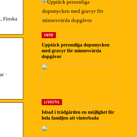
n, Finska
INFO
Upptäck personliga dopsmycken
med gravyr för minnesvärda
dopgåvor
ar ·
LIVSSTIL
Isbad i trädgården en möjlighet för
hela familjen att vinterbada