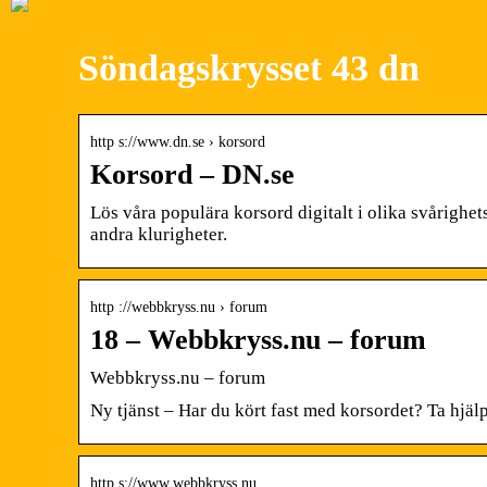
Söndagskrysset 43 dn
http s://www.dn.se › korsord
Korsord – DN.se
Lös våra populära korsord digitalt i olika svårigh
andra klurigheter.
http ://webbkryss.nu › forum
18 – Webbkryss.nu – forum
Webbkryss.nu – forum
Ny tjänst – Har du kört fast med korsordet? Ta hjäl
http s://www.webbkryss.nu