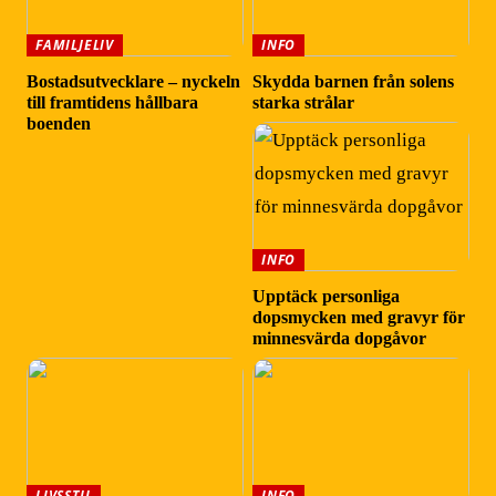
FAMILJELIV
INFO
Bostadsutvecklare – nyckeln
Skydda barnen från solens
till framtidens hållbara
starka strålar
boenden
INFO
Upptäck personliga
dopsmycken med gravyr för
minnesvärda dopgåvor
LIVSSTIL
INFO