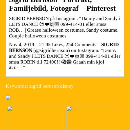
Familjebild, Fotograf – Pinterest
SIGRID BERNSON på Instagram: “Danny and Sandy i
LETS DANCE 😍❤️🙌🏼 099-414-01 eller smsa
ROB… | Grease halloween costumes, Sandy costume,
Couple halloween costumes
Nov 4, 2019 – 21.9k Likes, 254 Comments – 𝐒𝐈𝐆𝐑𝐈𝐃
𝐁𝐄𝐑𝐍𝐒𝐎𝐍 (@sigridbernson) on Instagram: “Danny
and Sandy i LETS DANCE 😍❤️🙌🏼 099-414-01 eller
smsa ROBIN till 72400!! 😱😱 Gaaah min kjol
åkte…”
Keywords: sigrid bernson disney