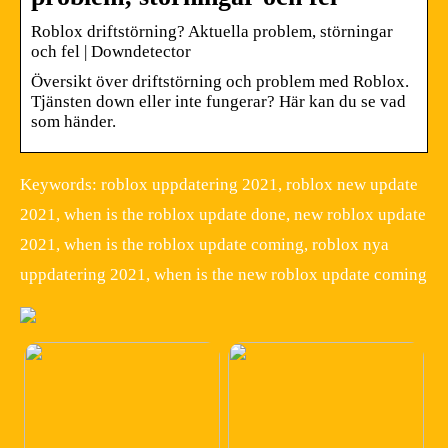
Roblox driftstörning? Aktuella problem, störningar
och fel | Downdetector
Översikt över driftstörning och problem med Roblox.
Tjänsten down eller inte fungerar? Här kan du se vad
som händer.
Keywords: roblox uppdatering 2021, roblox new update
2021, when is the roblox update done, new roblox update
2021, when is the roblox update coming, roblox nya
uppdatering 2021, when is the new roblox update coming