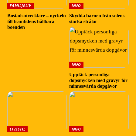
FAMILJELIV
INFO
Bostadsutvecklare – nyckeln
Skydda barnen från solens
till framtidens hållbara
starka strålar
boenden
INFO
Upptäck personliga
dopsmycken med gravyr för
minnesvärda dopgåvor
LIVSSTIL
INFO