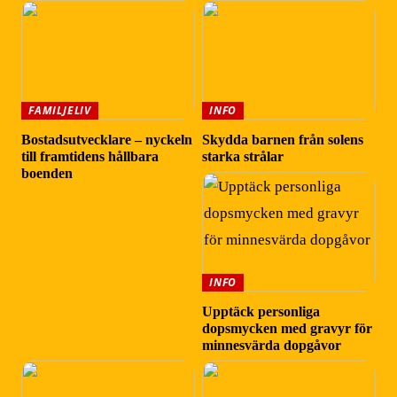
FAMILJELIV
INFO
Bostadsutvecklare – nyckeln
Skydda barnen från solens
till framtidens hållbara
starka strålar
boenden
INFO
Upptäck personliga
dopsmycken med gravyr för
minnesvärda dopgåvor