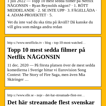
1 juli 2022 — Topp 10 mest sedda filmer på Netflix
NÅGONSIN – Ryan Reynolds någon? · 1. RÖTT
MEDDELANDE · 2. SE INTE UPP · 3. FÅGELLÅDA ·
4. ADAM-PROJEKTET · 5.
Vet du inte vad du ska titta på ikväll? Då kanske du
vill göra som många andra redan
http s://www.nextflicks.tv › blog › top-10-most-watched…
Topp 10 mest sedda filmer på
Netflix NÅGONSIN
11 dec. 2020 — På första platsen över de mest sedda
komedierna i Sverige hittar vi Eurovision Song
Contest: The Story of Fire Saga, men även Mia
Skäringer …
http s://www.elle.se › noje › det-har-streamade-flest-sve…
Det här streamade flest svenskar