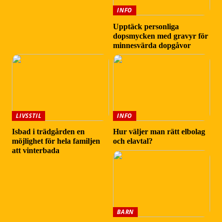
INFO
Upptäck personliga
dopsmycken med gravyr för
minnesvärda dopgåvor
LIVSSTIL
INFO
Isbad i trädgården en
Hur väljer man rätt elbolag
möjlighet för hela familjen
och elavtal?
att vinterbada
BARN