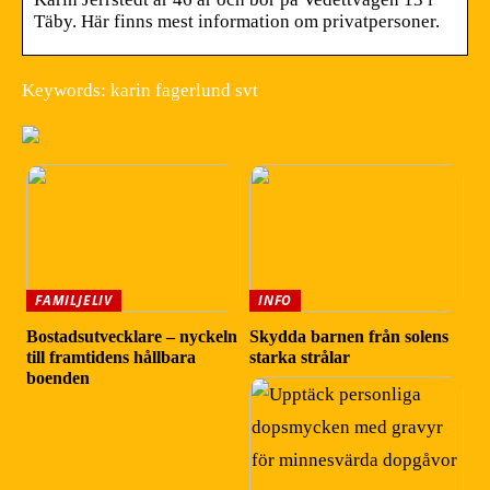
Täby. Här finns mest information om privatpersoner.
Keywords: karin fagerlund svt
FAMILJELIV
INFO
Bostadsutvecklare – nyckeln
Skydda barnen från solens
till framtidens hållbara
starka strålar
boenden