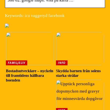
360 62. google maps. Visa på karta …
Keywords: ica vaggeryd facebook
FAMILJELIV
INFO
Bostadsutvecklare – nyckeln
Skydda barnen från solens
till framtidens hållbara
starka strålar
boenden