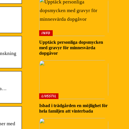
INFO
Upptäck personliga dopsmycken
med gravyr för minnesvärda
anskning
dopgåvor
 ja…
LIVSSTIL
Isbad i trädgården en möjlighet för
hela familjen att vinterbada
gner med