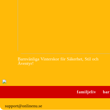
Barnvänliga Vinterskor för Säkerhet, Stil och
Äventyr!
familjeliv
bar
support@onlinenu.se