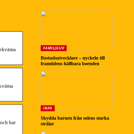
FAMILJELIV
obekväma
Bostadsutvecklare – nyckeln till
framtidens hållbara boenden
bekväma
INFO
Skydda barnen från solens starka
 och har
strålar