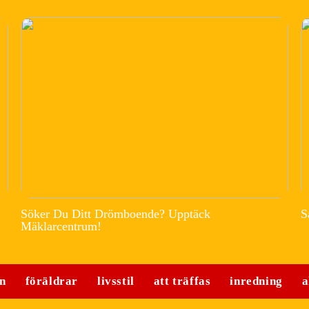
Söker Du Ditt Drömboende? Upptäck
S
Mäklarcentrum!
n
föräldrar
livsstil
att träffas
inredning
a