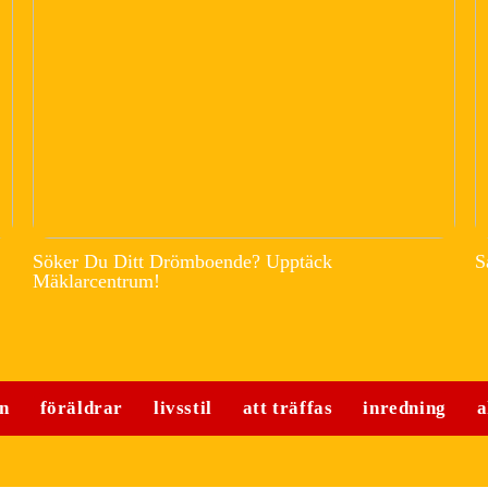
Söker Du Ditt Drömboende? Upptäck
S
Mäklarcentrum!
n
föräldrar
livsstil
att träffas
inredning
a