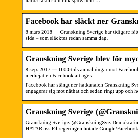
hårda fakta som folk själva kan …
Facebook har släckt ner Gransk
8 mars 2018 — Granskning Sverige har tidigare få
sida – som släcktes redan samma dag.
Granskning Sverige blev för my
8 sep. 2017 — 1000-tals anmälningar mot Facebook-g
mediejätten Facebook att agera.
Facebook har stängt ner hatkanalen Granskning Sver
engagerar sig mot näthat och sedan ringt upp och h
Granskning Sverige (@Gransknin
Granskning Sverige. @GranskningSve. Demokratins
HATAR oss Fd regeringen hotade Google/Faceboo