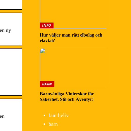
INFO
 en ny
Hur väljer man rätt elbolag och
elavtal?
BARN
Barnvänliga Vinterskor för
Säkerhet, Stil och Äventyr!
familjeliv
gen
barn