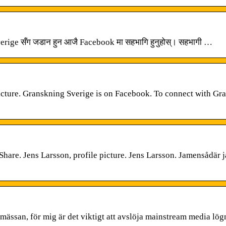
ige सँग जडान हुन आजै Facebook मा सहभागि हुनुहोस्। सहभागी …
icture. Granskning Sverige is on Facebook. To connect with Gr
Share. Jens Larsson, profile picture. Jens Larsson. Jamensådär
ässan, för mig är det viktigt att avslöja mainstream media lö