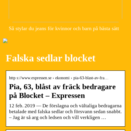
Så stylar du jeans för kvinnor och barn på bästa sätt
Falska sedlar blocket
http s://www.expressen.se › ekonomi › pia-63-blast-av-fra…
Pia, 63, blåst av fräck bedragare
på Blocket – Expressen
12 feb. 2019 — De förslagna och vältaliga bedragarna
betalade med falska sedlar och försvann sedan snabbt.
– Jag är så arg och ledsen och vill verkligen …