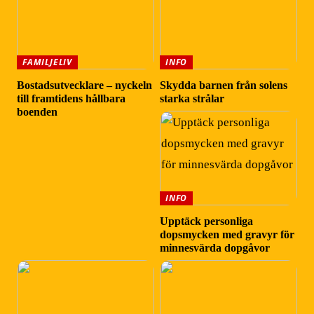
FAMILJELIV
INFO
Bostadsutvecklare – nyckeln
Skydda barnen från solens
till framtidens hållbara
starka strålar
boenden
INFO
Upptäck personliga
dopsmycken med gravyr för
minnesvärda dopgåvor