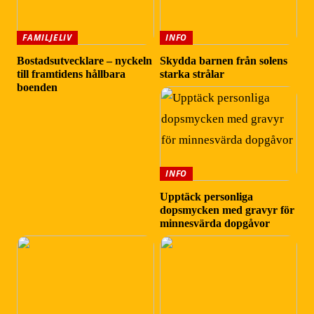
FAMILJELIV
INFO
Bostadsutvecklare – nyckeln
Skydda barnen från solens
till framtidens hållbara
starka strålar
boenden
INFO
Upptäck personliga
dopsmycken med gravyr för
minnesvärda dopgåvor