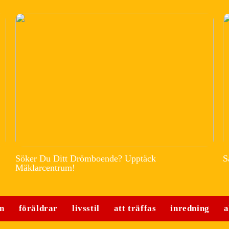
Söker Du Ditt Drömboende? Upptäck
S
Mäklarcentrum!
n
föräldrar
livsstil
att träffas
inredning
a