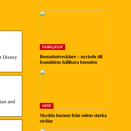
FAMILJELIV
Bostadsutvecklare – nyckeln till
at Disney
framtidens hållbara boenden
tian and
INFO
Skydda barnen från solens starka
strålar