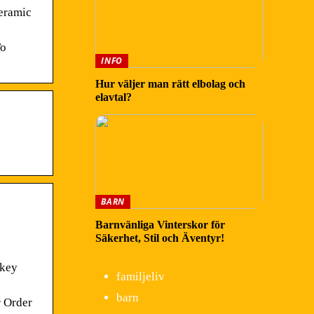
eramic
To
INFO
Hur väljer man rätt elbolag och
elavtal?
BARN
Barnvänliga Vinterskor för
Säkerhet, Stil och Äventyr!
ckey
familjeliv
barn
r Order