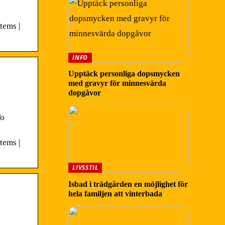
tems |
INFO
Upptäck personliga dopsmycken
med gravyr för minnesvärda
dopgåvor
To
tems |
LIVSSTIL
Isbad i trädgården en möjlighet för
hela familjen att vinterbada