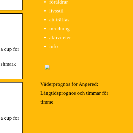
föräldrar
livsstil
att träffas
inredning
aktiviteter
info
 a cup for
Poshmark
Väderprognos för Angered:
Långtidsprognos och timmar för
timme
 a cup for