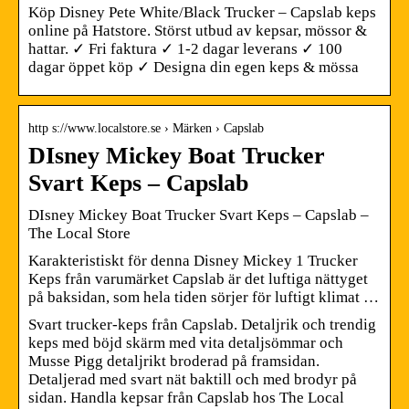
Köp Disney Pete White/Black Trucker – Capslab keps
online på Hatstore. Störst utbud av kepsar, mössor &
hattar. ✓ Fri faktura ✓ 1-2 dagar leverans ✓ 100
dagar öppet köp ✓ Designa din egen keps & mössa
http s://www.localstore.se › Märken › Capslab
DIsney Mickey Boat Trucker
Svart Keps – Capslab
DIsney Mickey Boat Trucker Svart Keps – Capslab –
The Local Store
Karakteristiskt för denna Disney Mickey 1 Trucker
Keps från varumärket Capslab är det luftiga nättyget
på baksidan, som hela tiden sörjer för luftigt klimat …
Svart trucker-keps från Capslab. Detaljrik och trendig
keps med böjd skärm med vita detaljsömmar och
Musse Pigg detaljrikt broderad på framsidan.
Detaljerad med svart nät baktill och med brodyr på
sidan. Handla kepsar från Capslab hos The Local