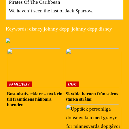
Pirates Of The Caribbean
We haven’t seen the last of Jack Sparrow.
Keywords: disney johnny depp, johnny depp disney
FAMILJELIV
INFO
Bostadsutvecklare – nyckeln
Skydda barnen från solens
till framtidens hållbara
starka strålar
boenden