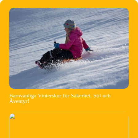
Barnvänliga Vinterskor för Säkerhet, Stil och
Äventyr!