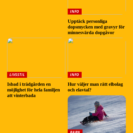
INFO
Upptäck personliga
dopsmycken med gravyr för
minnesvärda dopgåvor
LIVSSTIL
INFO
Isbad i trädgården en
Hur väljer man rätt elbolag
möjlighet för hela familjen
och elavtal?
att vinterbada
BARN