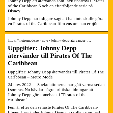
Johnny Depp att återvända som Jack Sparrow i Pirates
of the Caribbean 6 och en efterföljande serie på
Disney …
Johnny Depp har tidigare sagt att han inte skulle göra
en Pirates of the Caribbean-film ens om han erbjöds
http s://metromode.se › noje › johnny-depp-atervander-t…
Uppgifter: Johnny Depp
återvänder till Pirates Of The
Caribbean
Uppgifter: Johnny Depp återvänder till Pirates Of The
Caribbean – Metro Mode
24 nov. 2022 — Spekulationerna har gått varma sedan
i somras. Nu hävdar några brittiska tidningar att
Johnny Depp gör comeback i ”Pirates of the
caribbean” …
Fem år efter den senaste Pirates Of The Caribbean-
filmen återvänder Johnny Depp nu i rollen som Jack