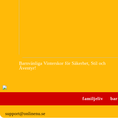
Barnvänliga Vinterskor för Säkerhet, Stil och
Äventyr!
familjeliv
bar
support@onlinenu.se