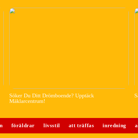
Söker Du Ditt Drömboende? Upptäck
S
Mäklarcentrum!
n
föräldrar
livsstil
att träffas
inredning
a