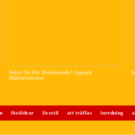
Söker Du Ditt Drömboende? Upptäck
S
Mäklarcentrum!
n
föräldrar
livsstil
att träffas
inredning
a