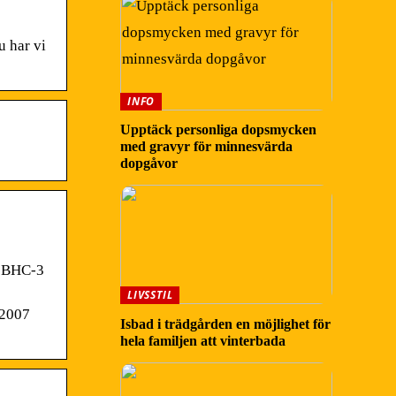
u har vi
INFO
Upptäck personliga dopsmycken
med gravyr för minnesvärda
dopgåvor
n BHC-3
LIVSSTIL
r2007
Isbad i trädgården en möjlighet för
hela familjen att vinterbada