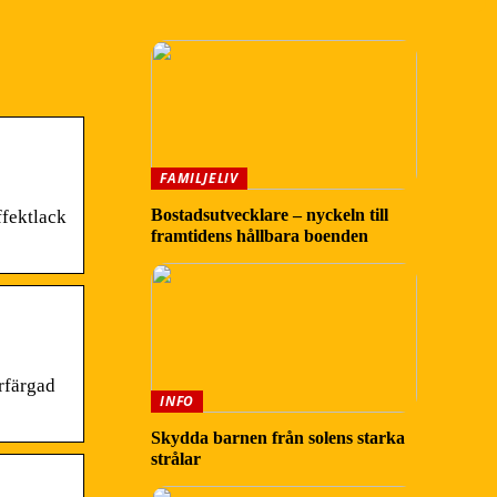
FAMILJELIV
Bostadsutvecklare – nyckeln till
ffektlack
framtidens hållbara boenden
rfärgad
INFO
Skydda barnen från solens starka
strålar