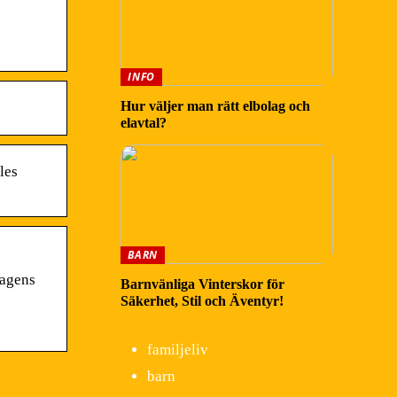
INFO
Hur väljer man rätt elbolag och
elavtal?
les
BARN
dagens
Barnvänliga Vinterskor för
Säkerhet, Stil och Äventyr!
familjeliv
barn