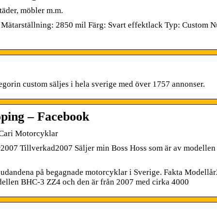
städer, möbler m.m.
ätarställning: 2850 mil Färg: Svart effektlack Typ: Custom N
egorin custom säljes i hela sverige med över 1757 annonser.
öping – Facebook
Cari Motorcyklar
år2007 Tillverkad2007 Säljer min Boss Hoss som är av modelle
erbjudandena på begagnade motorcyklar i Sverige. Fakta Modellå
dellen BHC-3 ZZ4 och den är från 2007 med cirka 4000