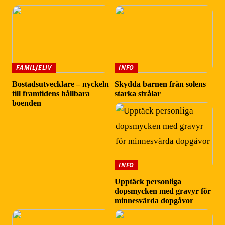
FAMILJELIV
INFO
Bostadsutvecklare – nyckeln
Skydda barnen från solens
till framtidens hållbara
starka strålar
boenden
INFO
Upptäck personliga
dopsmycken med gravyr för
minnesvärda dopgåvor