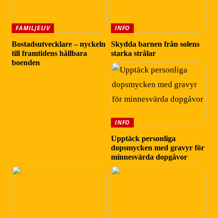
FAMILJELIV
INFO
Bostadsutvecklare – nyckeln
Skydda barnen från solens
till framtidens hållbara
starka strålar
boenden
INFO
Upptäck personliga
dopsmycken med gravyr för
minnesvärda dopgåvor