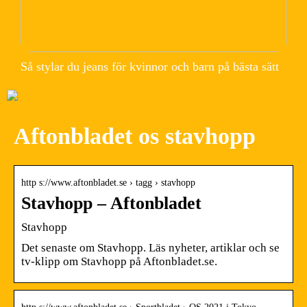
Så stylar du jeans för kvinnor och barn på bästa sätt
Aftonbladet os stavhopp
http s://www.aftonbladet.se › tagg › stavhopp
Stavhopp – Aftonbladet
Stavhopp
Det senaste om Stavhopp. Läs nyheter, artiklar och se
tv-klipp om Stavhopp på Aftonbladet.se.