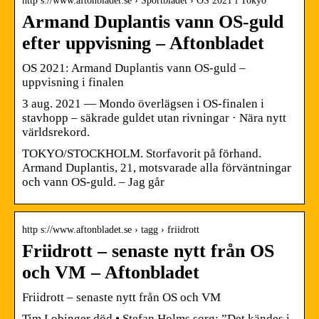
http s://www.aftonbladet.se › Sportbladet › OS 2021 i Tokyo
Armand Duplantis vann OS-guld
efter uppvisning – Aftonbladet
OS 2021: Armand Duplantis vann OS-guld –
uppvisning i finalen
3 aug. 2021 — Mondo överlägsen i OS-finalen i
stavhopp – säkrade guldet utan rivningar · Nära nytt
världsrekord.
TOKYO/STOCKHOLM. Storfavorit på förhand.
Armand Duplantis, 21, motsvarade alla förväntningar
och vann OS-guld. – Jag går
http s://www.aftonbladet.se › tagg › friidrott
Friidrott – senaste nytt från OS
och VM – Aftonbladet
Friidrott – senaste nytt från OS och VM
Tim Lobinger död • Stefan Holms sorg: ”Det kändes i