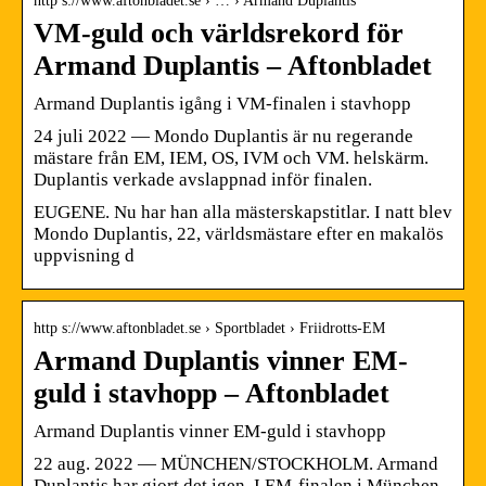
http s://www.aftonbladet.se › … › Armand Duplantis
VM-guld och världsrekord för
Armand Duplantis – Aftonbladet
Armand Duplantis igång i VM-finalen i stavhopp
24 juli 2022 — Mondo Duplantis är nu regerande
mästare från EM, IEM, OS, IVM och VM. helskärm.
Duplantis verkade avslappnad inför finalen.
EUGENE. Nu har han alla mästerskapstitlar. I natt blev
Mondo Duplantis, 22, världsmästare efter en makalös
uppvisning d
http s://www.aftonbladet.se › Sportbladet › Friidrotts-EM
Armand Duplantis vinner EM-
guld i stavhopp – Aftonbladet
Armand Duplantis vinner EM-guld i stavhopp
22 aug. 2022 — MÜNCHEN/STOCKHOLM. Armand
Duplantis har gjort det igen. I EM-finalen i München